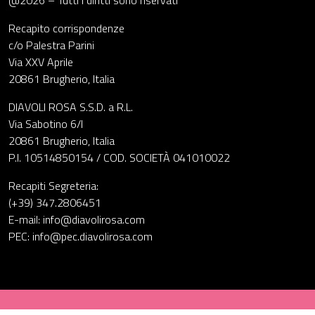
@2026 – Tutti i diritti sono riservati
Recapito corrispondenze
c/o Palestra Parini
Via XXV Aprile
20861 Brugherio, Italia
DIAVOLI ROSA S.S.D. a R.L.
Via Sabotino 6/I
20861 Brugherio, Italia
P.I. 10514850154 / COD. SOCIETÀ 041010022
Recapiti Segreteria:
(+39) 347.2806451
E-mail: info@diavolirosa.com
PEC: info@pec.diavolirosa.com