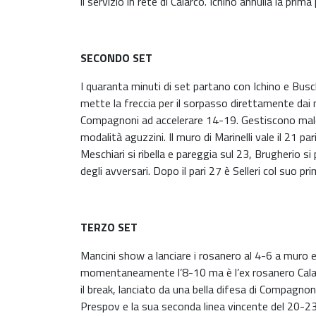
il servizio in rete di Calarco. Ichino annulla la pr
SECONDO SET
I quaranta minuti di set partano con Ichino e Busch 
mette la freccia per il sorpasso direttamente dai
Compagnoni ad accelerare 14-19. Gestiscono male i
modalità aguzzini. Il muro di Marinelli vale il 21 
Meschiari si ribella e pareggia sul 23, Brugherio s
degli avversari. Dopo il pari 27 è Selleri col suo 
TERZO SET
Mancini show a lanciare i rosanero al 4-6 a muro e
momentaneamente l’8-10 ma è l’ex rosanero Calarco
il break, lanciato da una bella difesa di Compagnon
Prespov e la sua seconda linea vincente del 20-23.