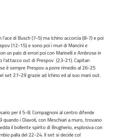
n l’ace di Busch (7-5) ma Ichino accorcia (8-7) e poi
pov (12-15) e sono poi i muri di Mancini e
 un paio di errori poi con Marinelli e Ambrose in
po l’attacco out di Prespov
(23-21). Capitan
nverse è sempre Prespov a porre rimedio al 26-25
 del set 27-29 grazie ad Ichino ed al suo mani out.
sario per il 5-8. Compagnoni al centro difende
9 quando i Diavoli, con Meschiari a muro, trovano
dda il bollente spirito di Brugherio, esplosiva con
io palla del 22-24. Il set si decide col