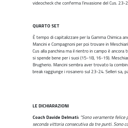
videocheck che conferma l’invasione del Cus. 23-2
QUARTO SET
È tempo di capitalizzare per la Gamma Chimica anch
Mancini e Compagnoni per poi trovare in Meschiari 
Cus alla panchina ma il rientro in campo è ancora
si spende bene per i suoi (15-18, 16-19). Meschiar
Brugherio. Mancini sembra aver trovato la combina
break raggiunge i rosanero sul 23-24. Selleri sa, pa
LE DICHIARAZIONI
Coach Davide Delmati:
“Sono veramente felice pe
seconda vittoria consecutiva da tre punti. Sono c