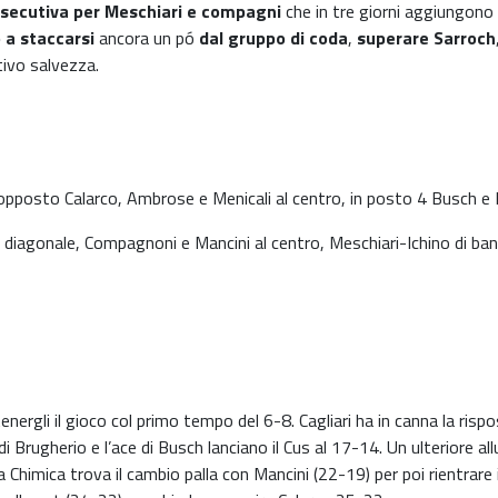
nsecutiva per Meschiari e compagni
che in tre giorni aggiungono
 a staccarsi
ancora un pó
dal gruppo di coda
,
superare Sarroch
tivo salvezza.
opposto Calarco, Ambrose e Menicali al centro, in posto 4 Busch e Mar
 diagonale, Compagnoni e Mancini al centro, Meschiari-Ichino di band
gli il gioco col primo tempo del 6-8. Cagliari ha in canna la risposta,
di Brugherio e l’ace di Busch lanciano il Cus al 17-14. Un ulteriore a
himica trova il cambio palla con Mancini (22-19) per poi rientrare 