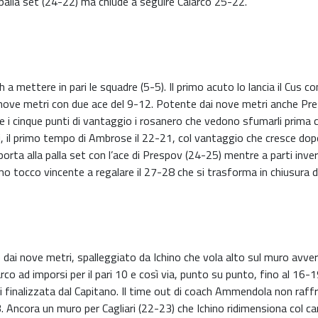
ima palla set (24-22) ma chiude a seguire Calarco 25-22.
a mettere in pari le squadre (5-5). Il primo acuto lo lancia il Cus co
 nove metri con due ace del 9-12. Potente dai nove metri anche Pres
 cinque punti di vantaggio i rosanero che vedono sfumarli prima con
pari, il primo tempo di Ambrose il 22-21, col vantaggio che cresce do
i porta alla palla set con l’ace di Prespov (24-25) mentre a parti i
primo tocco vincente a regalare il 27-28 che si trasforma in chiusura
 dai nove metri, spalleggiato da Ichino che vola alto sul muro avver
 ad imporsi per il pari 10 e così via, punto su punto, fino al 16-1
i finalizzata dal Capitano. Il time out di coach Ammendola non raffre
 Ancora un muro per Cagliari (22-23) che Ichino ridimensiona col camb