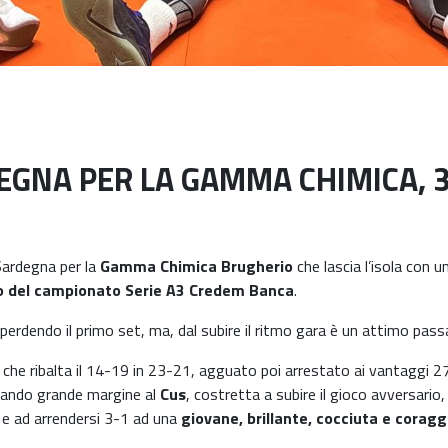
EGNA PER LA GAMMA CHIMICA, 3
Sardegna per la
Gamma Chimica Brugherio
che lascia l’isola con u
orno del campionato Serie A3 Credem Banca
.
erdendo il primo set, ma, dal subire il ritmo gara è un attimo passa
i che ribalta il 14-19 in 23-21, agguato poi arrestato ai vantaggi 
iando grande margine al
Cus
, costretta a subire il gioco avversari
, e ad arrendersi 3-1 ad una
giovane, brillante, cocciuta e cora