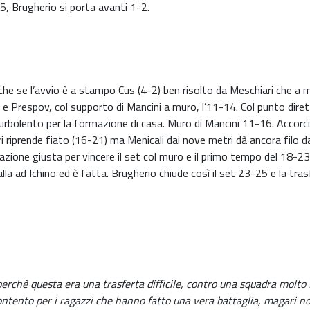
5, Brugherio si porta avanti 1-2.
e se l’avvio è a stampo Cus (4-2) ben risolto da Meschiari che a muro
e Prespov, col supporto di Mancini a muro, l’11-14. Col punto diret
 turbolento per la formazione di casa. Muro di Mancini 11-16. Accor
i riprende fiato (16-21) ma Menicali dai nove metri dà ancora filo 
zione giusta per vincere il set col muro e il primo tempo del 18-23
lla ad Ichino ed è fatta. Brugherio chiude così il set 23-25 e la tra
rchè questa era una trasferta difficile, contro una squadra molto f
ontento per i ragazzi che hanno fatto una vera battaglia, magari no