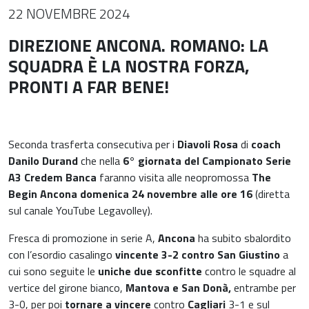
22 NOVEMBRE 2024
DIREZIONE ANCONA. ROMANO: LA
SQUADRA È LA NOSTRA FORZA,
PRONTI A FAR BENE!
Seconda trasferta consecutiva per i
Diavoli Rosa
di
coach
Danilo Durand
che nella
6° giornata del Campionato Serie
A3 Credem Banca
faranno visita alle neopromossa
The
Begin Ancona
domenica 24 novembre alle ore 16
(diretta
sul canale YouTube Legavolley).
Fresca di promozione in serie A,
Ancona
ha subito sbalordito
con l’esordio casalingo
vincente 3-2 contro San Giustino
a
cui sono seguite le
uniche due sconfitte
contro le squadre al
vertice del girone bianco,
Mantova e San Donà,
entrambe per
3-0, per poi
tornare a vincere
contro
Cagliari
3-1
e sul