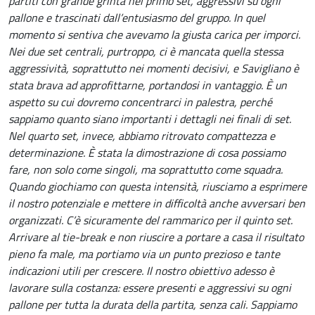
partiti con grande grinta nel primo set, aggressivi su ogni
pallone e trascinati dall’entusiasmo del gruppo. In quel
momento si sentiva che avevamo la giusta carica per imporci.
Nei due set centrali, purtroppo, ci è mancata quella stessa
aggressività, soprattutto nei momenti decisivi, e Savigliano è
stata brava ad approfittarne, portandosi in vantaggio. È un
aspetto su cui dovremo concentrarci in palestra, perché
sappiamo quanto siano importanti i dettagli nei finali di set.
Nel quarto set, invece, abbiamo ritrovato compattezza e
determinazione. È stata la dimostrazione di cosa possiamo
fare, non solo come singoli, ma soprattutto come squadra.
Quando giochiamo con questa intensità, riusciamo a esprimere
il nostro potenziale e mettere in difficoltà anche avversari ben
organizzati. C’è sicuramente del rammarico per il quinto set.
Arrivare al tie-break e non riuscire a portare a casa il risultato
pieno fa male, ma portiamo via un punto prezioso e tante
indicazioni utili per crescere. Il nostro obiettivo adesso è
lavorare sulla costanza: essere presenti e aggressivi su ogni
pallone per tutta la durata della partita, senza cali. Sappiamo