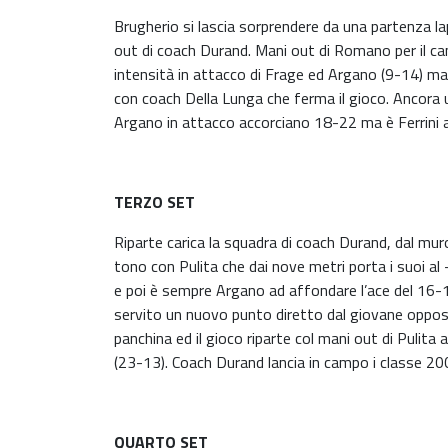
Brugherio si lascia sorprendere da una partenza lap
out di coach Durand. Mani out di Romano per il cam
intensità in attacco di Frage ed Argano (9-14) ma 
con coach Della Lunga che ferma il gioco. Ancora 
Argano in attacco accorciano 18-22 ma è Ferrini a 
TERZO SET
Riparte carica la squadra di coach Durand, dal mur
tono con Pulita che dai nove metri porta i suoi a
e poi è sempre Argano ad affondare l’ace del 16-1
servito un nuovo punto diretto dal giovane oppo
panchina ed il gioco riparte col mani out di Pulit
(23-13). Coach Durand lancia in campo i classe 20
QUARTO SET