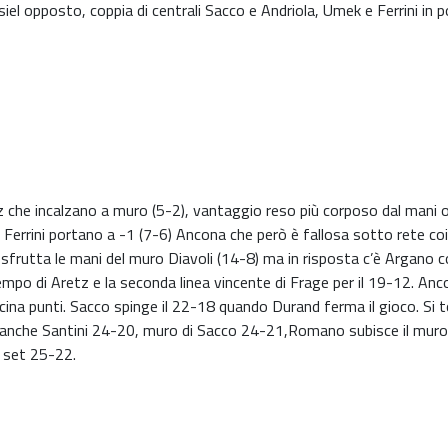
isiel opposto, coppia di centrali Sacco e Andriola, Umek e Ferrini in 
tz che incalzano a muro (5-2), vantaggio reso più corposo dal mani 
errini portano a -1 (7-6) Ancona che però è fallosa sotto rete coi 
 sfrutta le mani del muro Diavoli (14-8) ma in risposta c’è Argano c
mpo di Aretz e la seconda linea vincente di Frage per il 19-12. Ancon
cina punti. Sacco spinge il 22-18 quando Durand ferma il gioco. Si t
 anche Santini 24-20, muro di Sacco 24-21,Romano subisce il muro d
l set 25-22.