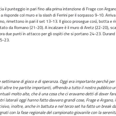
lascia il punteggio in pari fino alla prima intenzione di Frage con A
risponde col muro e la slash di Ferrini per il sorpasso 9-10. Arriva i
ano, rimettono in pari il set 13-13. Il gioco prosegue così, botta e 
rtato da Romano (21-20). A incalzare è il muro di Aretz (22-20), scat
a due punti in attacco per gli ospiti che si portano 24-23. Durand
25-23.
re settimane di gioco e di speranza. Oggi era importante perchè per
i altre tre partite importanti, offrendo a tutto il nostro pubblico un
tuali molto alte, che è una cosa che ci eravamo detti di dover far
ostri laterali oggi hanno fatto davvero grandi cose, Frage e Argano,
isivo, inoltre, anche in battuta e nel terzo set ha fatto un break 
gnati con la fase regionale del campionato giovanile con la serenit