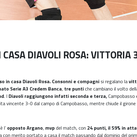
N CASA DIAVOLI ROSA: VITTORIA
o in casa Diavoli Rosa.
Consonni e compagni
si regalano la
vitt
ionato Serie A3 Credem Banca
,
tre punti
che cambiano il volto dell
nd
. I
Diavoli raggiungono infatti seconda e terza,
Campobasso e
ita vincente 3-0 dal campo di Campobasso, mentre chiude il girone
è l’
opposto Argano
,
mvp
del match, con
24 punti, il 59% in att
a con merito portato a casa il match passando dal dominio del pri