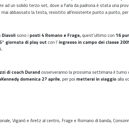
are ad un solido terzo set, dove a farla da padrona è stata una prova
mai abbassato la testa, resistito all’insistente punto a punto, per po
 Diavoli
sono i
posti 4 Romano e Frage,
quest’ultimo con
16 pun
6° giornata di play out
con l’
ingresso in campo dei classe 200
A.
zzi di coach Durand
osserveranno la prossima settimana il turno d
Kennedy domenica 27 aprile
, per poi
mettersi in viaggio
alla v
onale, Viganó e Aretz al centro, Frage e Romano di banda, Consonni