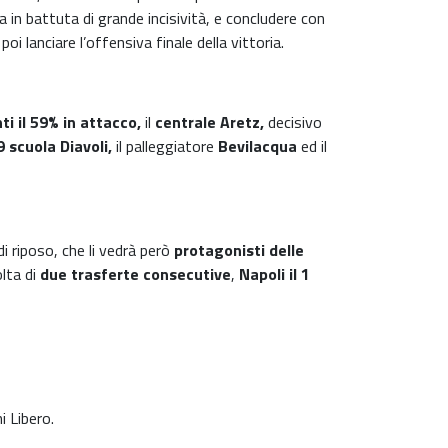
 in battuta di grande incisività, e concludere con
i lanciare l’offensiva finale della vittoria.
ti il 59% in attacco,
il
centrale Aretz,
decisivo
9
scuola Diavoli,
il palleggiatore
Bevilacqua
ed il
i riposo, che li vedrà però
protagonisti delle
olta di
due trasferte consecutive
,
Napoli il 1
 Libero.