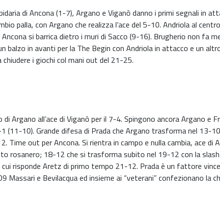
idaria di Ancona (1-7), Argano e Viganò danno i primi segnali in atta
bio palla, con Argano che realizza l’ace del 5-10. Andriola al centro
Ancona si barrica dietro i muri di Sacco (9-16). Brugherio non fa m
un balzo in avanti per la The Begin con Andriola in attacco e un al
chiudere i giochi col mani out del 21-25.
o di Argano all’ace di Viganò per il 7-4. Spingono ancora Argano e F
l -1 (11-10). Grande difesa di Prada che Argano trasforma nel 13-
2. Time out per Ancona. Si rientra in campo e nulla cambia, ace di 
sto rosanero; 18-12 che si trasforma subito nel 19-12 con la sla
a a cui risponde Aretz di primo tempo 21-12. Prada è un fattore vinc
09 Massari e Bevilacqua ed insieme ai “veterani” confezionano la ch