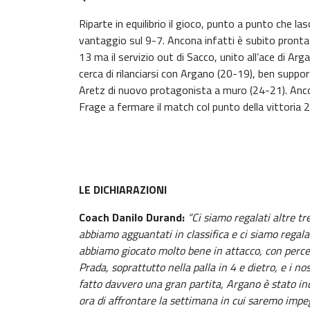
Riparte in equilibrio il gioco, punto a punto che 
vantaggio sul 9-7. Ancona infatti è subito pronta a 
13 ma il servizio out di Sacco, unito all’ace di Arg
cerca di rilanciarsi con Argano (20-19), ben suppo
Aretz di nuovo protagonista a muro (24-21). Ancor
Frage a fermare il match col punto della vittoria 
LE DICHIARAZIONI
Coach Danilo Durand:
“Ci siamo regalati altre t
abbiamo agguantati in classifica e ci siamo regalat
abbiamo giocato molto bene in attacco, con percen
Prada, soprattutto nella palla in 4 e dietro, e i n
fatto davvero una gran partita, Argano è stato inc
ora di affrontare la settimana in cui saremo impe